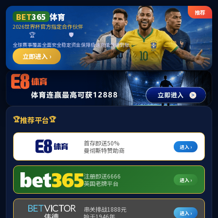
中国·ok138cn太阳集团(古天乐代言)官方网站-
Official Website
您
的位
置：
首
页
新闻中
心
基层动
态
内容详
情
七月降耗成效显 电耗指标实现新突破——工投